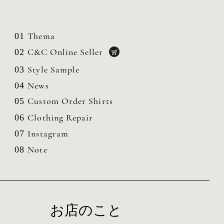
Thema
01
C&C Online Seller
02
Style Sample
03
News
04
Custom Order Shirts
05
Clothing
Repair
06
Instagram
07
Note
08
お店のこと