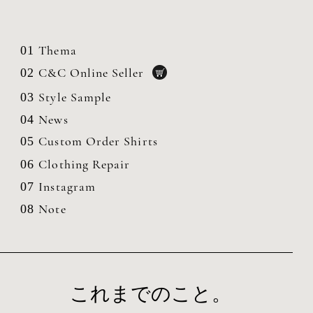
Thema
01
C&C Online Seller
02
Style Sample
03
News
04
Custom Order Shirts
05
Clothing
Repair
06
Instagram
07
Note
08
これまでのこと。