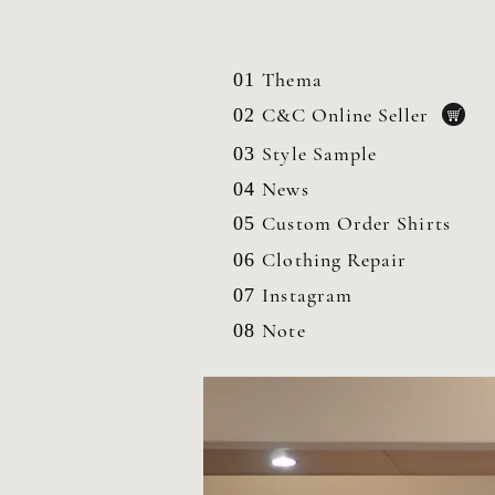
Thema
01
C&C Online Seller
02
Style Sample
03
News
04
Custom Order Shirts
05
Clothing
Repair
06
Instagram
07
Note
08