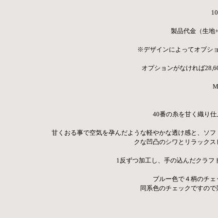
10
製品代金（生地+縫
※デザインによってオプシ
オプションがなければ28,6
　Ma
40番の糸を甘く織り
甘くおる事で空気を孕んだような軽やかな透け感と、ソフ
クな凹凸のシワとリラックス
1反ずつ加工し、手の込んだクラフ
ブルー色で４柄のチェ
同系色のチェックですので