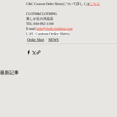
C&C Custom Order Shirtsについて詳しくは
こちら
CLOTH&CLOTHING
美しが丘の洋品店
TEL:044-982-1166
E-mail:
info@cloth-clothing.com
C&C Custom Order Shirts
Order Shirt
NEWS
最新記事