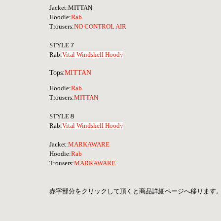
Jacket:MITTAN
Hoodie:
Rab
Trousers:
NO CONTROL AIR
STYLE７
Rab:
Vital Windshell Hoody
Tops:
MITTAN
Hoodie:
Rab
Trousers:
MITTAN
STYLE８
Rab:
Vital Windshell Hoody
Jacket
:
MARKAWARE
Hoodie
:
Rab
Trousers:
MARKAWARE
赤字部分をクリックして頂くと商品詳細ページへ移ります