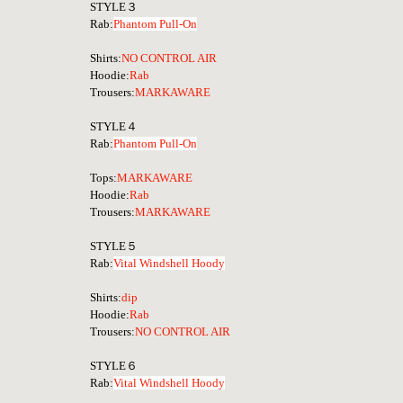
STYLE３
Rab:
Phantom Pull-On
Shirts
:
NO CONTROL AIR
Hoodie:
Rab
Trousers:
MARKAWARE
STYLE４
Rab:
Phantom Pull-On
Tops:
MARKAWARE
Hoodie:
Rab
Trousers:
MARKAWARE
STYLE５
Rab:
Vital Windshell Hoody
Shirts
:
dip
Hoodie:
Rab
Trousers:
NO CONTROL AIR
STYLE６
Rab:
Vital Windshell Hoody