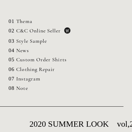
Thema
01
C&C Online Seller
02
Style Sample
03
News
04
Custom Order Shirts
05
Clothing
Repair
06
Instagram
07
Note
08
2020 SUMMER LOOK vol,