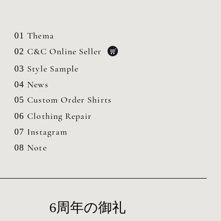
Thema
01
C&C Online Seller
02
Style Sample
03
News
04
Custom Order Shirts
05
Clothing
Repair
06
Instagram
07
Note
08
6周年の御礼