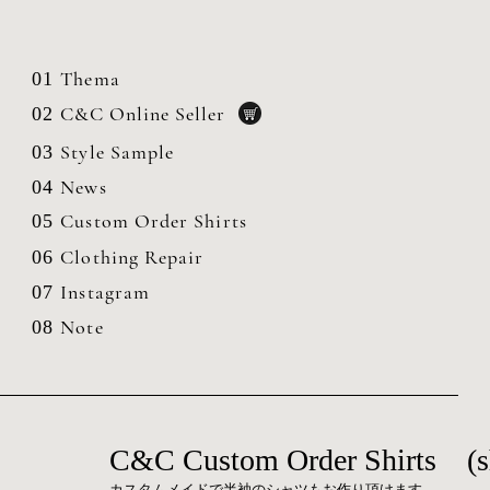
Thema
01
C&C Online Seller
02
Style Sample
03
News
04
Custom Order Shirts
05
Clothing
Repair
06
Instagram
07
Note
08
C&C Custom Order Shirts (sh
カスタムメイドで半袖のシャツもお作り頂けます。