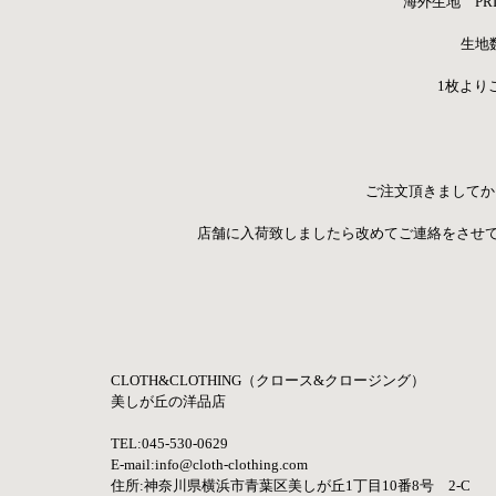
海外生地　PRIC
生地数
1枚より
ご注文頂きましてか
店舗に入荷致しましたら改めてご連絡をさせ
CLOTH&CLOTHING（クロース&クロージング）
美しが丘の洋品店 
TEL:045-530-0629
E-mail:
info@cloth-clothing.com
住所:神奈川県横浜市青葉区美しが丘1丁目10番8号　2-C