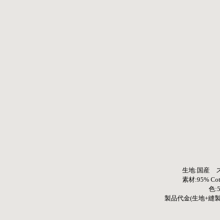
生地:国産　
素材:95% Cotto
色:
製品代金(生地+縫製+製