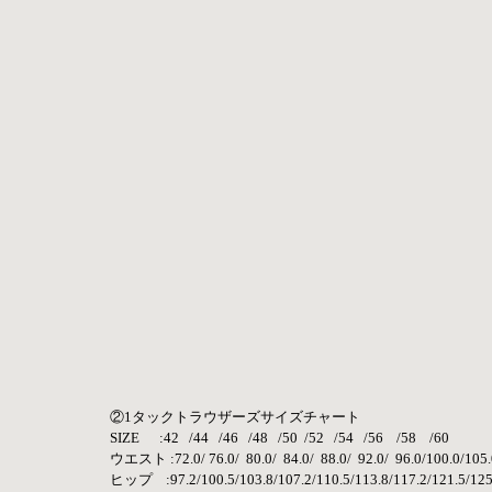
②1タックトラウザーズサイズチャート
SIZE      :42   /44   /46   /48   /50  /52   /54   /56    /58    /60
ウエスト :72.0/ 76.0/  80.0/  84.0/  88.0/  92.0/  96.0/100.0/105
ヒップ    :97.2/100.5/103.8/107.2/110.5/113.8/117.2/121.5/125