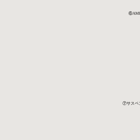
⑥AM
⑦サスペ