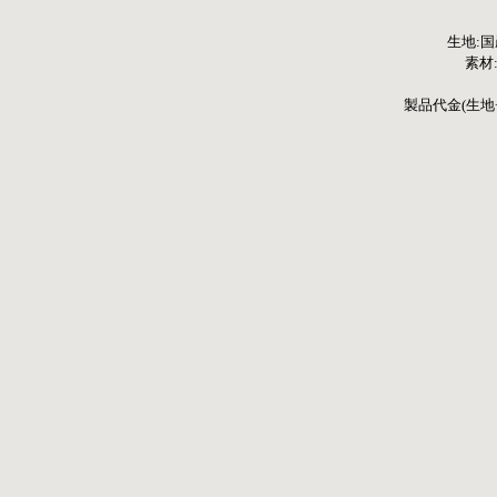
生地:
素材:1
製品代金(生地+縫