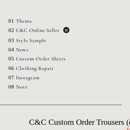
Thema
01
C&C Online Seller
02
Style Sample
03
News
04
Custom Order Shirts
05
Clothing
Repair
06
Instagram
07
Note
08
C&C Custom Order Trousers (
【