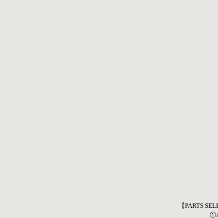
【PARTS SE
①