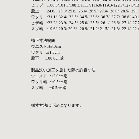
ヒップ    :100.5/101.5/108.3/111.7/116.0/119.3/122.7/127.0/13
股上       :24.6/   25.3/ 25.8/  26.4/  26.9/  27.4/  28.0/  28.5/  29.3
ワタリ    :31.1/  32.4/  33.5/  34.5/  35.6/  36.7/  37.7/  38.8/  40.
ヒザ幅    :23.2/  23.9/  24.5/  25.0/  25.5/  26.1/  26.6/  27.1/  27.7
スソ幅    :19.6/  20.3/ 20.6/   20.9/  21.2/ 21.5/   21.8/  22.1/  22.
補正寸法範囲
ウエスト:±3.0cm
ワタリ   :±1.5cm
股下      :100.0cm迄
製品洗い加工を施した際の許容寸法
ウエスト   :+2.0cm迄
ワタリ幅   :±0.5cm迄
スソ幅      :±0.5cm迄
採寸方法は下記になります。