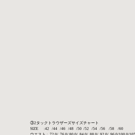
③2タックトラウザーズサイズチャート
SIZE      :42   /44   /46   /48   /50  /52   /54   /56    /58    /60
ウエスト :  72.0/  76.0/ 80.0/  84.0/  88.0/  92.0/  96.0/100.0/10