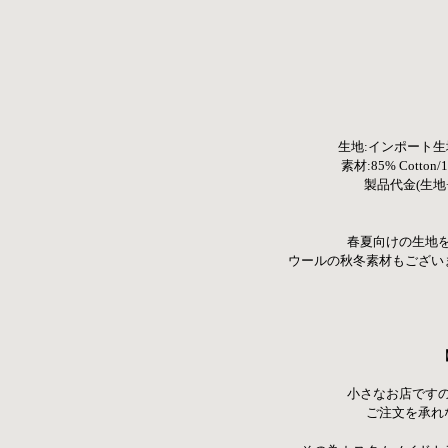
生地:インポート
素材:85% Cotton/16
製品代金(生地+縫
春夏向けの生地
ウールの秋冬素材もござい
小さなお店です
ご注文を承れ