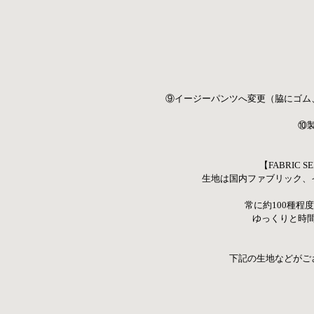
⑨イージーパンツへ変更（脇にゴム
⑩
【FABRIC 
生地は国内ファブリック、
常に約100種程
ゆっくりと時
下記の生地などがご