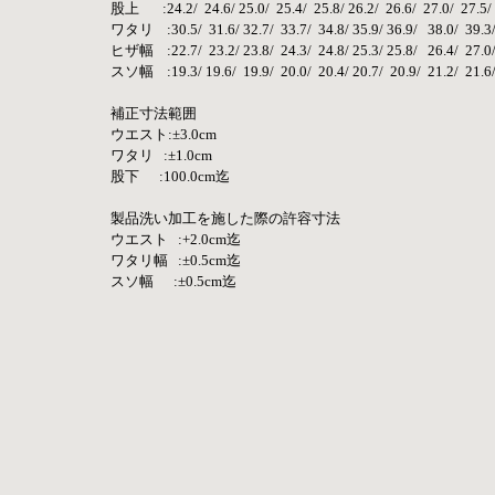
股上       :24.2/  24.6/ 25.0/  25.4/  25.8/ 26.2/  26.6/  27.0/  27.5/
ワタリ    :30.5/  31.6/ 32.7/  33.7/  34.8/ 35.9/ 36.9/   38.0/  39.3/
ヒザ幅    :22.7/  23.2/ 23.8/  24.3/  24.8/ 25.3/ 25.8/   26.4/  27.0/
スソ幅    :19.3/ 19.6/  19.9/  20.0/  20.4/ 20.7/  20.9/  21.2/  21.6/
補正寸法範囲
ウエスト:±3.0cm
ワタリ   :±1.0cm
股下      :100.0cm迄
製品洗い加工を施した際の許容寸法
ウエスト   :+2.0cm迄
ワタリ幅   :±0.5cm迄
スソ幅      :±0.5cm迄