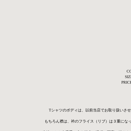
C
SIZ
PRIC
Tシャツのボディは、以前当店でお取り扱いさ
もちろん襟は、衿のフライス（リブ）は３重にな