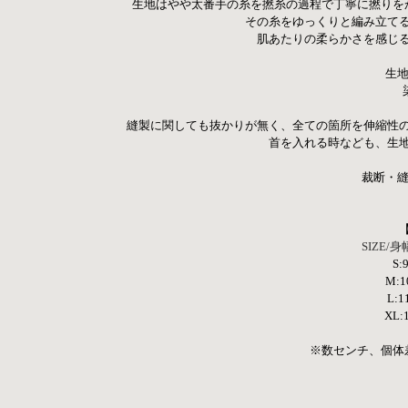
生地はやや太番手の糸を撚糸の過程で丁寧に撚りを
その糸をゆっくりと編み立て
肌あたりの柔らかさを感じ
生地
縫製に関しても抜かりが無く、全ての箇所を伸縮性
首を入れる時なども、生
裁断・縫
SIZE/
S:
M:10
L:1
XL:1
※数センチ、個体