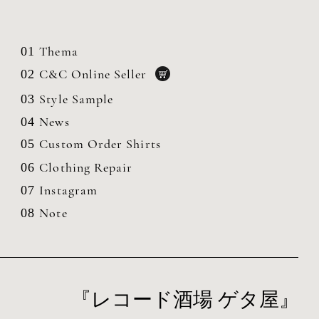
Thema
01
C&C Online Seller
02
Style Sample
03
News
04
Custom Order Shirts
05
Clothing
Repair
06
Instagram
07
Note
08
『レコード酒場 ゲタ屋』 