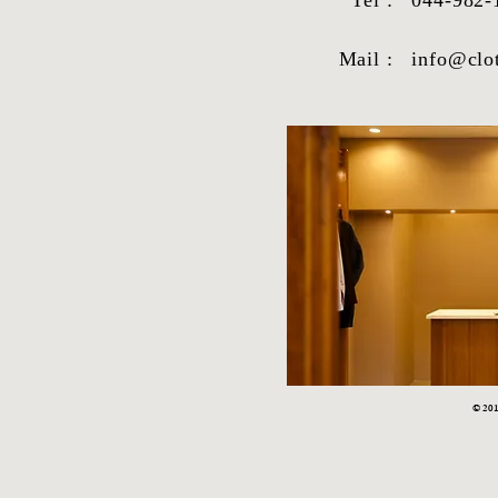
Tel :
044-982-
Mail :
info@clo
© 2