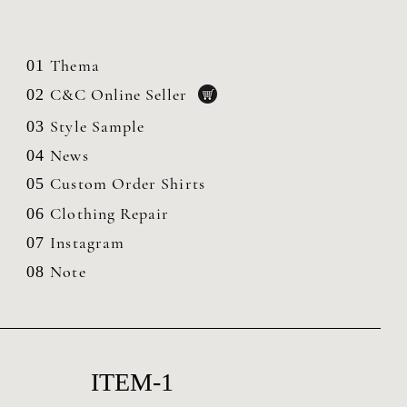
Thema
01
C&C Online Seller
02
Style Sample
03
News
04
Custom Order Shirts
05
Clothing
Repair
06
Instagram
07
Note
08
ITEM-1