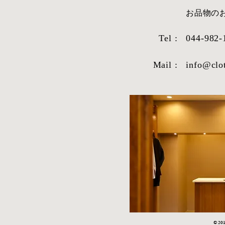
​お品物
ITEM-16
ITEM-15
Tel :
044-982-
Mail :
info@clo
© 2