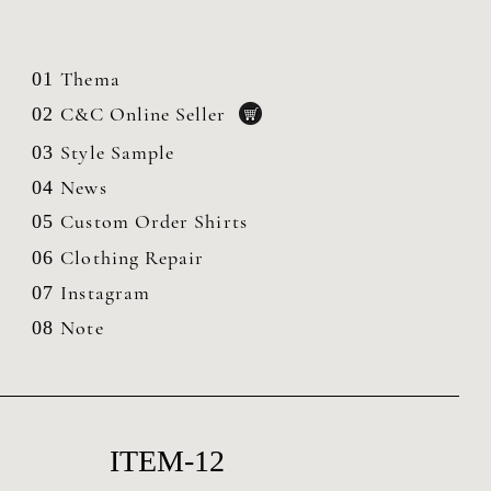
Thema
01
C&C Online Seller
02
Style Sample
03
News
04
Custom Order Shirts
05
Clothing
Repair
06
Instagram
07
Note
08
ITEM-12