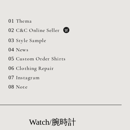
Thema
01
C&C Online Seller
02
Style Sample
03
News
04
Custom Order Shirts
05
Clothing
Repair
06
Instagram
07
Note
08
Watch/腕時計