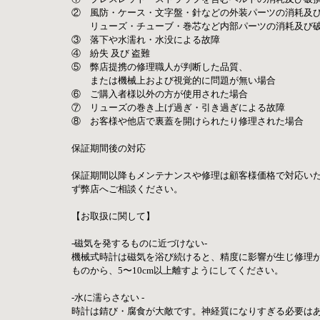
②　風防・ケース・文字盤・針などの外装パーツの消耗及
　　リューズ・チューブ・巻芯など内部パーツの消耗及び破
③　落下や水濡れ・水没による故障
④　紛失 及び 盗難
⑤　弊店提携の修理職人が判断した品質、
　　または機械上および視覚的に問題が無い場合
⑥　ご購入者様以外の方が使用された場合
⑦　リューズの巻き上げ過ぎ・引き過ぎによる故障
⑧　お客様や他店で裏蓋を開けられたり修理された場合
保証期間後の対応
保証期間以降もメンテナンスや修理は顧客様価格で対応い
ず弊店へご相談ください。 
【お取扱に関して】
-磁気を発するものに近づけない-
機械式時計は磁気を浴び続けると、精度に影響が生じ修理
ものから、5〜10cm以上離すようにしてください。
-水に濡らさない -
時計は錆び・腐食が大敵です。神経質になりすぎる必要は