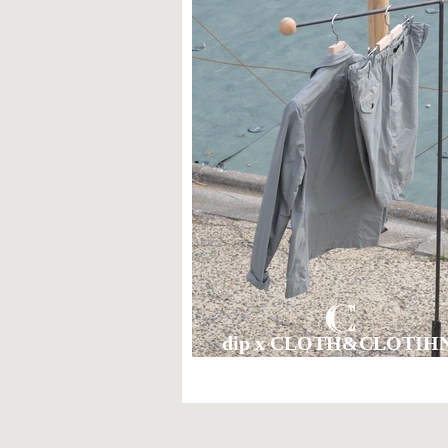
dip x CLOTH&CLOTI
解く。