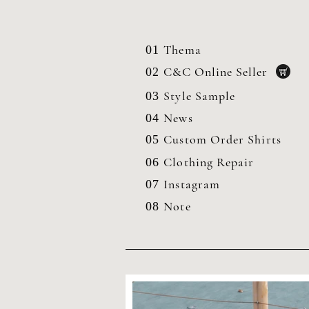
Thema
01
C&C Online Seller
02
Style Sample
03
News
04
Custom Order Shirts
05
Clothing
Repair
06
Instagram
07
Note
08