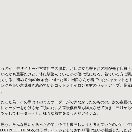
まうのが、デザイナーや営業担当の服装。お店に立ち寄るお客様が先ず店員さ
ているかも重要だけど。体に馴染んでいるかが僕は気になる。着ている方に馴
くなる。初めてdipの展示会に伺った際に田口さんが着ていたジャケットと
リングを良い意味引き締めていたコットンナイロン素材のセットアップ。足元
ツ。
ンだった為、その際はそのままオーダーができなかったのものの。次の春夏の
ぐにオーダーをかけさせて頂いた。入荷後僕自身も購入させて頂き、三月から
ャツそしてセーターへと。様々な着方を楽しんだアイテム。
思う。そんな思いがあったので、今年も展開しようと考えていたのだが、生憎
LOTH&CLOTHINGのコラボアイテムとしてお作り頂け無いか相談したした