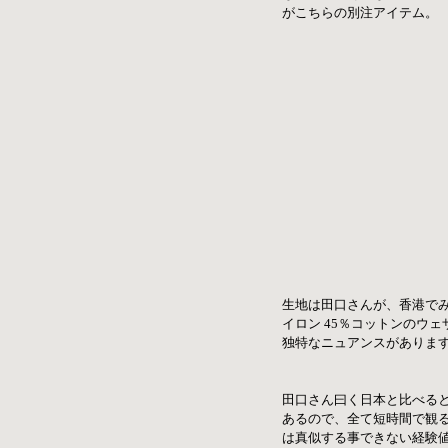
がこちらの別注アイテム。
生地は田口さんが、香港で
イロン 45％コットンのウ
独特なニュアンスがありま
田口さん曰く日本と比べる
あるので、全て短時間で観
は真似する事できない経験