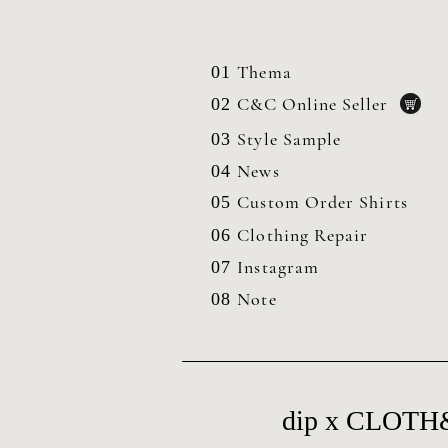
Thema
01
C&C Online Seller
02
Style Sample
03
News
04
Custom Order Shirts
05
Clothing
Repair
06
Instagram
07
Note
08
dip x CL