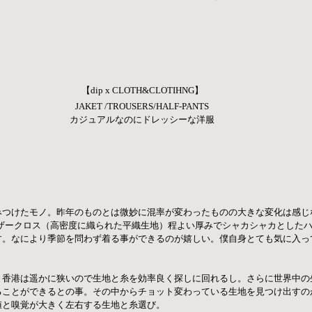
【dip x CLOTH&CLOTIHNG】
JAKET /TROUSERS/HALF-PANTS
カジュアルなのにドレッシーな洋服
みつけたモノ。昨年のものとは微妙に混率が変わったものの大きな変化は感じな
ェザークロス（高密度に織られた平織生地）程よい厚みでシャカシャカとした
す。なにより季節を問わず着る事ができるのが嬉しい。僕自身とても気に入っ
と香港は遥かに狭いので生地と糸を効率良く探しに回れるし。さらに世界中の
ることができるとの事。その中からチョット変わっている生地を見つけ出すの
値と嗅覚が大きく左右する生地と糸選び。