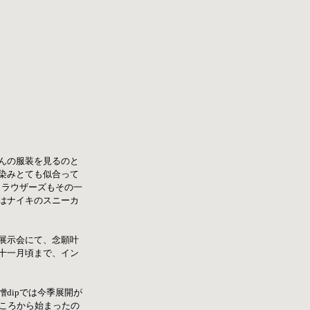
んの服装を見るのと
染みとても似合って
トラウザーズもその一
はナイキのスニーカ
展示会にて、念願叶
十一月頃まで、イン
dipでは今季展開が
ところから始まったの