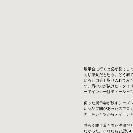
展示会に行くと必ず見てし
同じ感覚だと思う。どう着
いると自分も取り入れてみた
つ。肩の力が抜けたスタイ
ーでインナーはティーシャ
伺った展示会が秋冬シーズ
い商品展開があったので直
ナーをシャツからティーシ
恐らく昨年最も着た洋服だと
なかった。それならと思いC