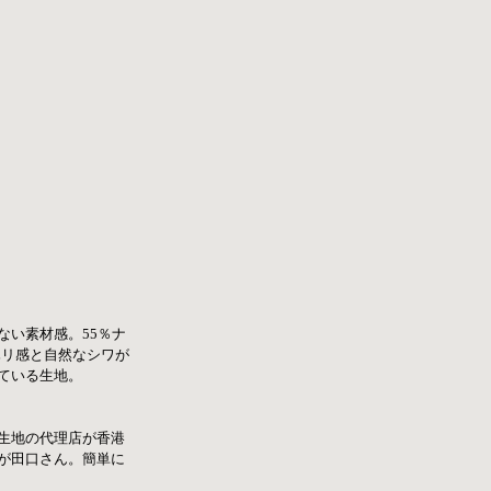
い素材感。55％ナ
ハリ感と自然なシワが
ている生地。
生地の代理店が香港
が田口さん。簡単に