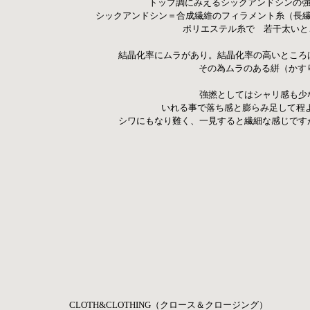
トップ調にみえるシックアンドシンの強
 シックアンドシン＝合成繊維のフィラメント糸（長繊維）で
 ポリエステル糸で　若干太い
結晶化率にムラがあり。結晶化率の高いところ
その為ムラのある絣（かす
 強撚としてはシャリ感も少
いれる事で落ち感と膨らみ足して程よ
シワにもなり難く、一見すると繊細な感じです
CLOTH&CLOTHING（クロース＆クロージング）