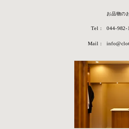
​お品物
Tel :
044-982-
Mail :
info@clo
STYLE SAMPLE NO,663
STYLE SAM