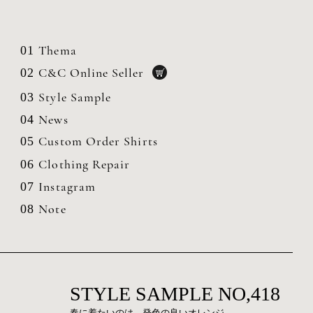
Thema
01
C&C Online Seller
02
Style Sample
03
News
04
Custom Order Shirts
05
Clothing
Repair
06
Instagram
07
Note
08
STYLE SAMPLE NO,418
春に着たいのは、発色の良いオレンジ。