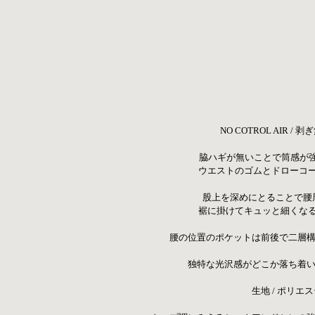
NO COTROL AIR
 脇ハギが無いことで筒感が
ウエストのゴムとドローコ
股上を深めにとることで腰
裾に掛けてキュッと細くな
腰の位置のポケットは前後で二層構
 独特な光沢感がどこか落ち着い
生地 / ポリエ