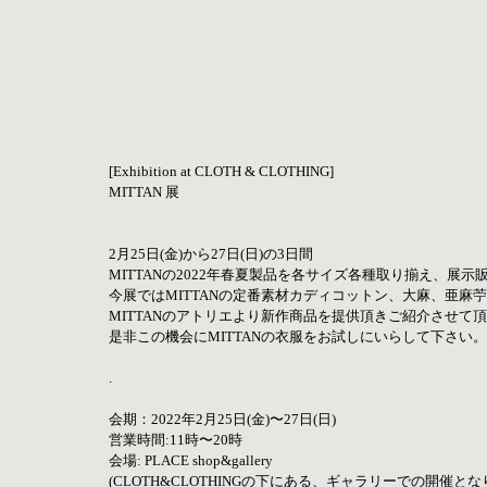
[Exhibition at CLOTH & CLOTHING] 
MITTAN 展 
2月25日(金)から27日(日)の3日間 
MITTANの2022年春夏製品を各サイズ各種取り揃え、展示
今展ではMITTANの定番素材カディコットン、大麻、亜麻
MITTANのアトリエより新作商品を提供頂きご紹介させて頂くPo
是非この機会にMITTANの衣服をお試しにいらして下さい。
.
会期：2022年2月25日(金)〜27日(日)
営業時間:11時〜20時
会場: PLACE shop&gallery
(CLOTH&CLOTHINGの下にある、ギャラリーでの開催とな