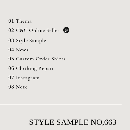
Thema
01
C&C Online Seller
02
Style Sample
03
News
04
Custom Order Shirts
05
Clothing
Repair
06
Instagram
07
Note
08
STYLE SAMPLE NO,663