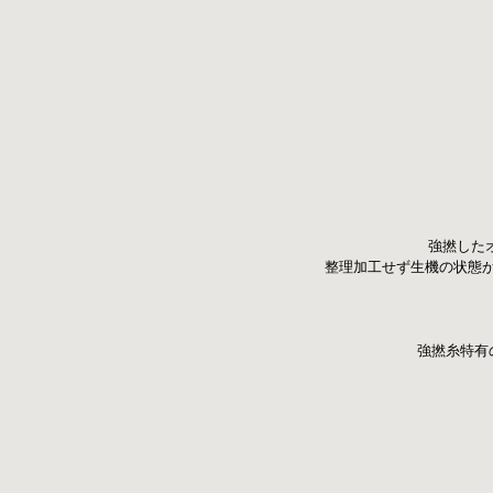
 強撚し
整理加工せず生機の状態
 強撚糸特