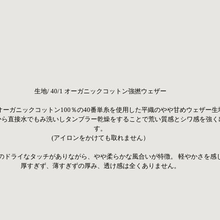
生地/ 40/1 オーガニックコットン強撚ウェザー
たオーガニックコットン100％の40番単糸を使用した平織のやや甘めウェザー生
から直接水でもみ洗いしタンブラー乾燥をすることで荒い質感とシワ感を強く
す。
 (アイロンをかけても取れません） 
有のドライなタッチがありながら、やや柔らかな風合いが特徴。 軽やかさを感
厚すぎず、薄すぎずの厚み、透け感は全くありません。