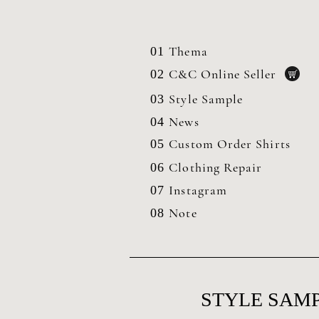
Thema
01
C&C Online Seller
02
Style Sample
03
News
04
Custom Order Shirts
05
Clothing
Repair
06
Instagram
07
Note
08
STYLE SAMP