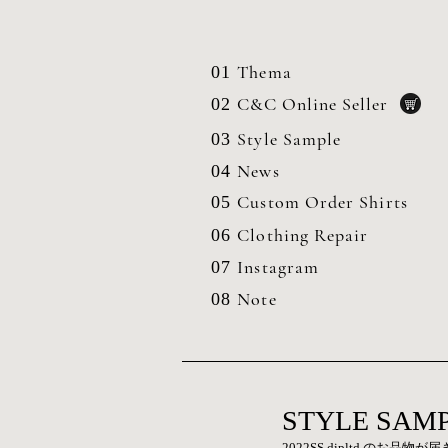
Thema
01
C&C Online Seller
02
Style Sample
03
News
04
Custom Order Shirts
05
Clothing
Repair
06
Instagram
07
Note
08
STYLE SAMP
2022SS dipltd のお品物