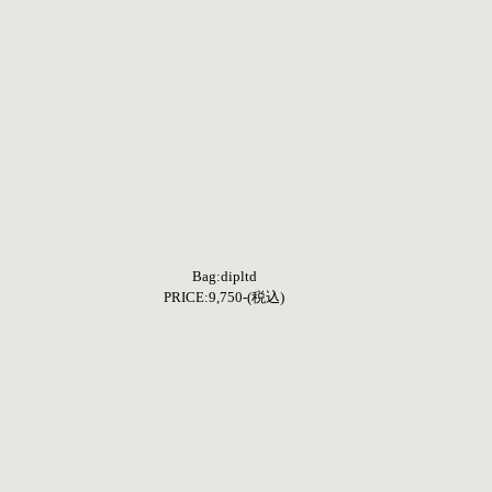
Bag:dipltd
PRICE:9,750-(税込)