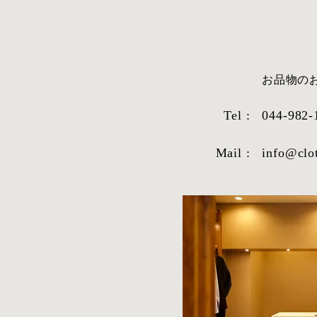
​お品物
Tel :
044-982-
Mail :
info@clo
STYLE SAMPLE NO,663
STYLE SAM