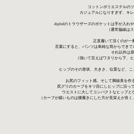
コットンポリエステルのツ
カジュアルになりすぎず、キレ
dipltdのトラウザーズのポケットは手が入
（通常脇線はス
正直履いて頂くのが一番
言葉にすると、パンツは単純な筒からできて
それ以外は原
（強いて言えばワタリから下、ヒ
ヒップのその形状、大きさ、位置など、こ
お尻のフィット感。そして脚線美を作る
尻グリのカーブをキツ目にしヒップに沿っ
ウエストに大してコンパクトなヒップとな
（カーブが緩いものは腰履きにした方が見栄えが良く