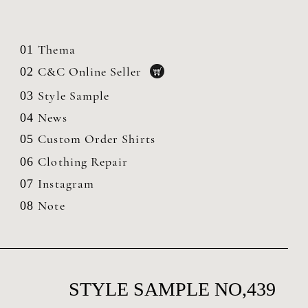
Thema
01
C&C Online Seller
02
Style Sample
03
News
04
Custom Order Shirts
05
Clothing
Repair
06
Instagram
07
Note
08
STYLE SAMPLE NO,439