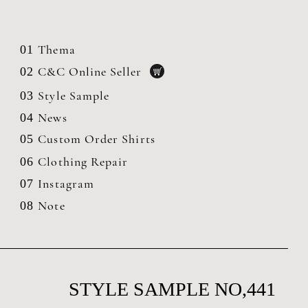
Thema
01
C&C Online Seller
02
Style Sample
03
News
04
Custom Order Shirts
05
Clothing
Repair
06
Instagram
07
Note
08
STYLE SAMPLE NO,441