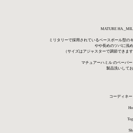
MATURE HA._MIL / 
ミリタリーで採用されているベースボール型の
やや長めのツバに浅め
（サイズはアジャスターで調節できます
マチュアーハミル のペーパ
製品洗いしてお
コーディネート
Ho
Top
Shi