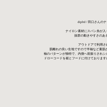
dipltd / 田口
ナイロン素材にスパン糸が入
抜群の動きやすさのある
アウトドアで利用さ
肌離れの良い生地ですので半袖など素肌が
袖のパターンが独特で、内側へ前振りされシ
 ドローコードを裾とフードに付けております