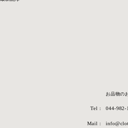
​お品物
Tel :
044-982-
Mail :
info@clo