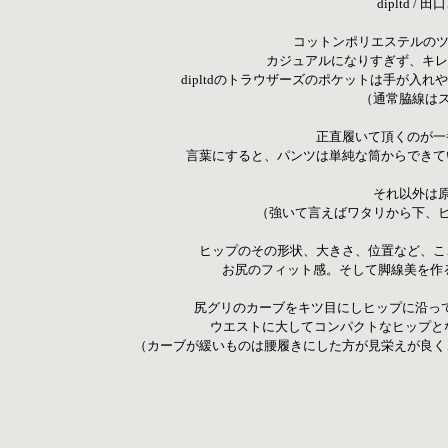
dipltd 
コットンポリエステルのツ
カジュアルになりすぎず、キレ
dipltdのトラウザーズのポケットは手が入
（通常脇線は
  正直履いて頂くのが
 言葉にすると、パンツは単純な筒からでき
それ以外は
 （強いて言えばワタリから下、
 ヒップのその形状、大きさ、位置など、
お尻のフィット感。そして脚線美を作
  尻グリのカーブをキツ目にしヒップに沿
ウエストに大してコンパクトなヒップと
  （カーブが緩いものは腰履きにした方が見栄えが良