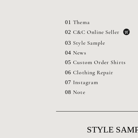
Thema
01
C&C Online Seller
02
Style Sample
03
News
04
Custom Order Shirts
05
Clothing
Repair
06
Instagram
07
Note
08
STYLE SAMP