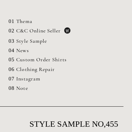
Thema
01
C&C Online Seller
02
Style Sample
03
News
04
Custom Order Shirts
05
Clothing
Repair
06
Instagram
07
Note
08
STYLE SAMPLE NO,455