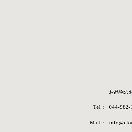
​お品物
Tel :
044-982-
Mail :
info@clo
STYLE SAMPLE NO,663
STYLE SAM