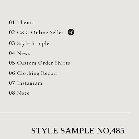
Thema
01
C&C Online Seller
02
Style Sample
03
News
04
Custom Order Shirts
05
Clothing
Repair
06
Instagram
07
Note
08
STYLE SAMPLE NO,485