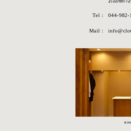
​お品物
Tel :
044-982-
Mail :
info@clo
STYLE SAMPLE NO,663
STYLE SAM
© 2