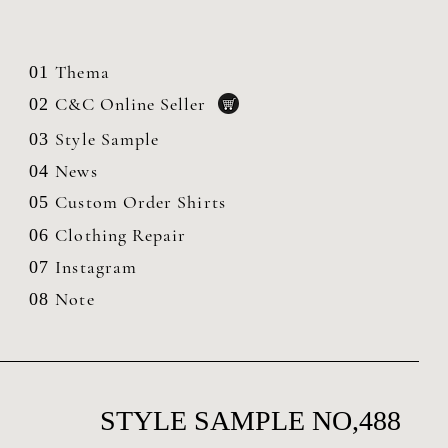
Thema
01
C&C Online Seller
02
Style Sample
03
News
04
Custom Order Shirts
05
Clothing
Repair
06
Instagram
07
Note
08
STYLE SAMPLE NO,488