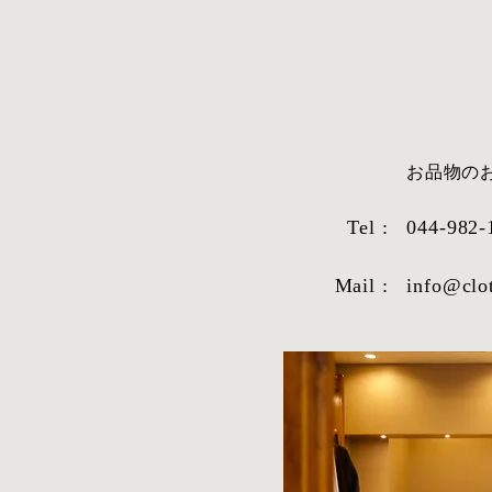
​お品物
Tel :
044-982-
Mail :
info@clo
STYLE SAMPLE NO,663
STYLE SAM