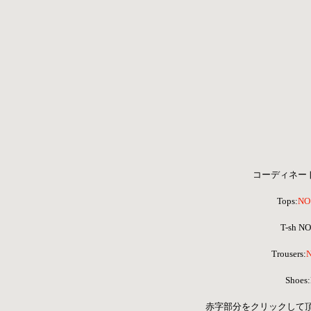
コーディネートア
Tops:
NO
T-sh N
 Trousers:
N
Shoe
 赤字部分をクリックして