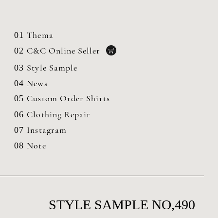
Thema
01
C&C Online Seller
02
Style Sample
03
News
04
Custom Order Shirts
05
Clothing
Repair
06
Instagram
07
Note
08
STYLE SAMPLE NO,490