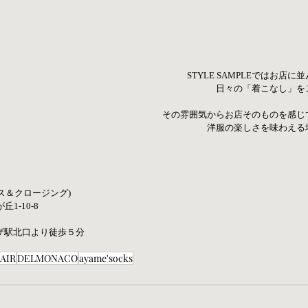
STYLE SAMPLEではお店
日々の「着こなし」を
その雰囲気からお店そのものを感じ
洋服の楽しさを味わえる
ロース＆クロージング)
丘1-10-8
ザ駅北口より徒歩５分
AIR
DELMONACO
ayame'socks