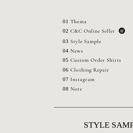
Thema
01
C&C Online Seller
02
Style Sample
03
News
04
Custom Order Shirts
05
Clothing
Repair
06
Instagram
07
Note
08
STYLE SAMP