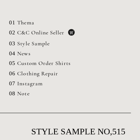
Thema
01
C&C Online Seller
02
Style Sample
03
News
04
Custom Order Shirts
05
Clothing
Repair
06
Instagram
07
Note
08
STYLE SAMPLE NO,515