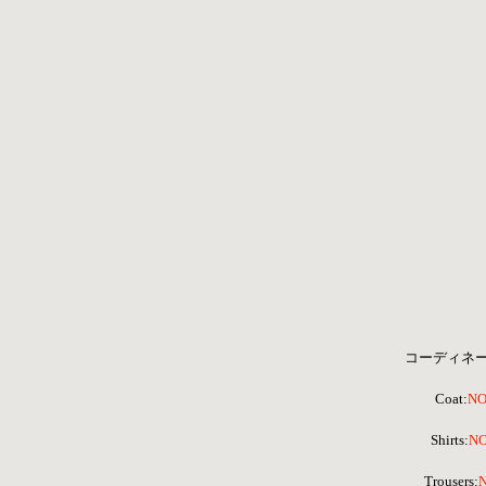
コーディネ
Coat:
NO
Shirts:
NO
 Trousers:
N