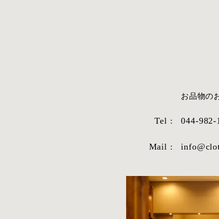
​お品物
Tel :
044-982-
Mail :
info@clo
STYLE SAMPLE NO,663
STYLE SAM