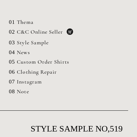
Thema
01
C&C Online Seller
02
Style Sample
03
News
04
Custom Order Shirts
05
Clothing
Repair
06
Instagram
07
Note
08
STYLE SAMPLE NO,519