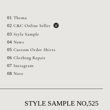
Thema
01
C&C Online Seller
02
Style Sample
03
News
04
Custom Order Shirts
05
Clothing
Repair
06
Instagram
07
Note
08
STYLE SAMPLE NO,525