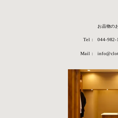
​お品物
Tel :
044-982-
Mail :
info@clo
STYLE SAMPLE NO,663
STYLE SAM