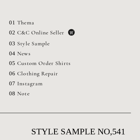
Thema
01
C&C Online Seller
02
Style Sample
03
News
04
Custom Order Shirts
05
Clothing
Repair
06
Instagram
07
Note
08
STYLE SAMPLE NO,541