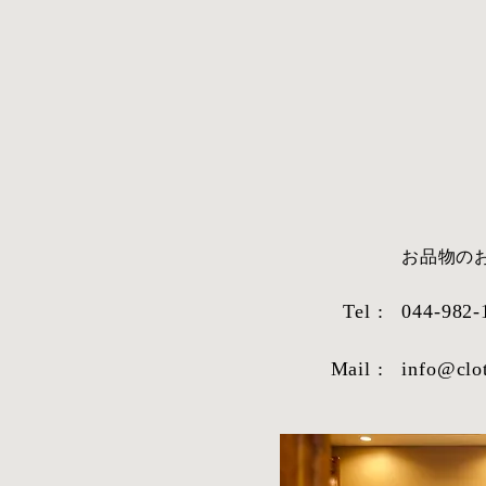
​お品物
Tel :
044-982-
Mail :
info@clo
STYLE SAMPLE NO,663
STYLE SAM