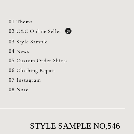
Thema
01
C&C Online Seller
02
Style Sample
03
News
04
Custom Order Shirts
05
Clothing
Repair
06
Instagram
07
Note
08
STYLE SAMPLE NO,546