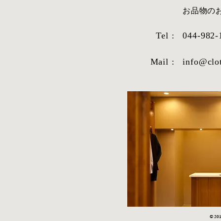
​お品物
Tel :
044-982-
Mail :
info@clo
STYLE SAMPLE NO,663
STYLE SAM
© 2