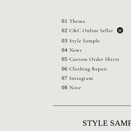
Thema
01
C&C Online Seller
02
Style Sample
03
News
04
Custom Order Shirts
05
Clothing
Repair
06
Instagram
07
Note
08
STYLE SAMP