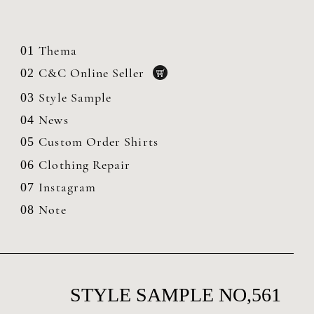
Thema
01
C&C Online Seller
02
Style Sample
03
News
04
Custom Order Shirts
05
Clothing
Repair
06
Instagram
07
Note
08
STYLE SAMPLE NO,561