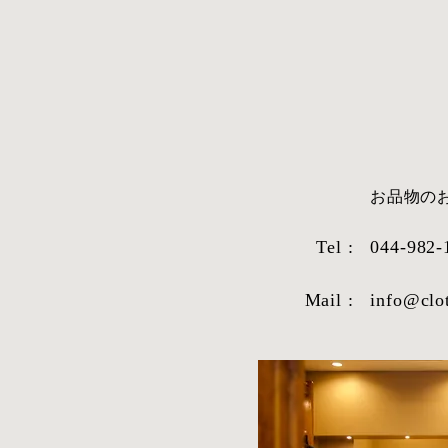
​お品物
Tel :
044-982-
Mail :
info@clo
STYLE SAMPLE NO,663
STYLE SAM