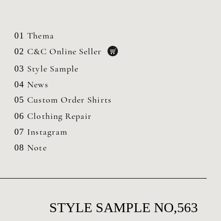
Thema
01
C&C Online Seller
02
Style Sample
03
News
04
Custom Order Shirts
05
Clothing
Repair
06
Instagram
07
Note
08
STYLE SAMPLE NO,563