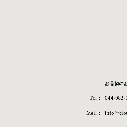
​お品物
Tel :
044-982-
Mail :
info@clo
STYLE SAMPLE NO,663
STYLE SAM