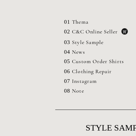
Thema
01
C&C Online Seller
02
Style Sample
03
News
04
Custom Order Shirts
05
Clothing
Repair
06
Instagram
07
Note
08
STYLE SAMP