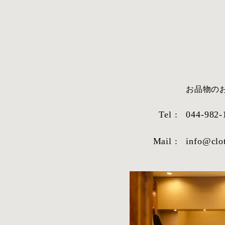
​お品物
Tel :
044-982-
Mail :
info@clo
STYLE SAMPLE NO,663
STYLE SAM