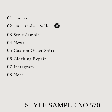
Thema
01
C&C Online Seller
02
Style Sample
03
News
04
Custom Order Shirts
05
Clothing
Repair
06
Instagram
07
Note
08
STYLE SAMPLE NO,570