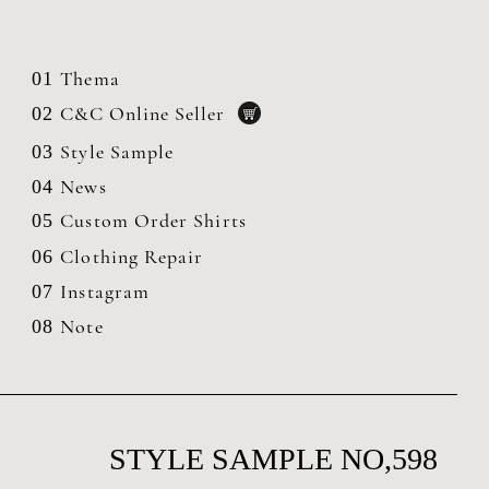
Thema
01
C&C Online Seller
02
Style Sample
03
News
04
Custom Order Shirts
05
Clothing
Repair
06
Instagram
07
Note
08
STYLE SAMPLE NO,598