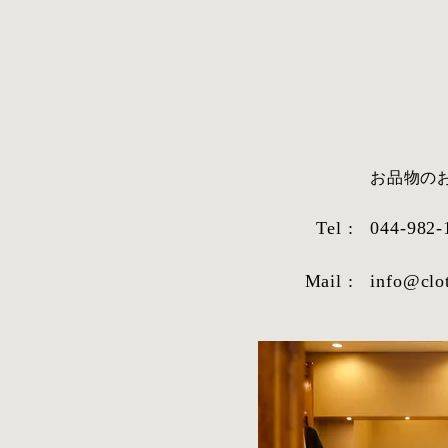
​お品物
Tel :
044-982-
Mail :
info@clo
STYLE SAMPLE NO,663
STYLE SAM