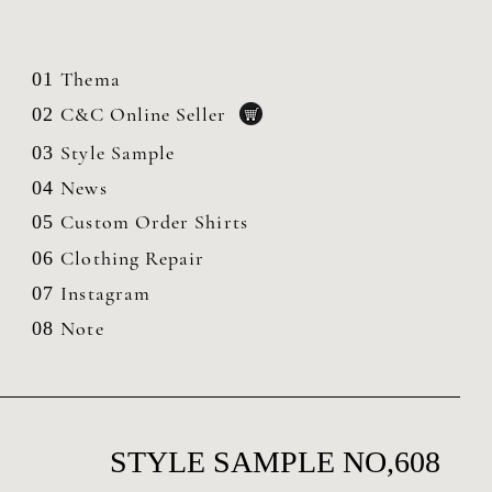
Thema
01
C&C Online Seller
02
Style Sample
03
News
04
Custom Order Shirts
05
Clothing
Repair
06
Instagram
07
Note
08
STYLE SAMPLE NO,608