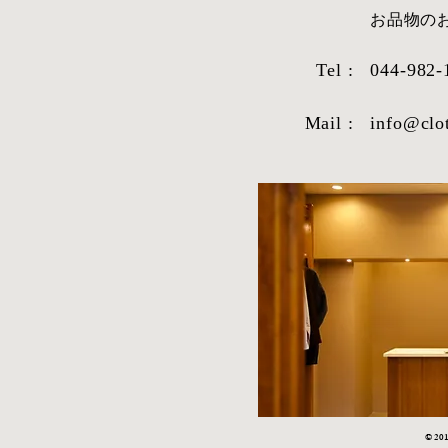
​お品物
Tel :
044-982-
Mail :
info@clo
STYLE SAMPLE NO,663
STYLE SAM
© 2