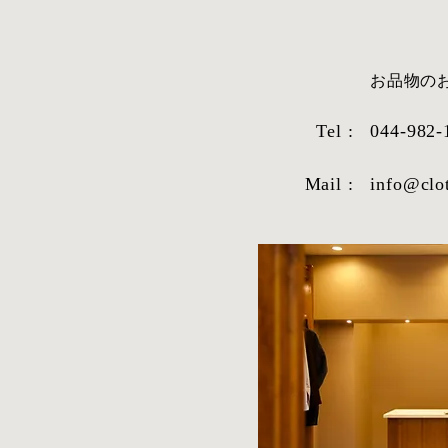
​お品物
Tel :
044-982-
Mail :
info@clo
STYLE SAMPLE NO,663
STYLE SAM