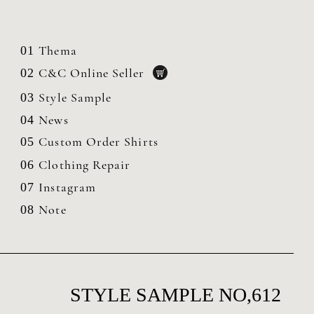
Thema
01
C&C Online Seller
02
Style Sample
03
News
04
Custom Order Shirts
05
Clothing
Repair
06
Instagram
07
Note
08
STYLE SAMPLE NO,612