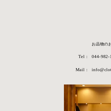
​お品物
Tel :
044-982-
Mail :
info@clo
STYLE SAMPLE NO,663
STYLE SAM