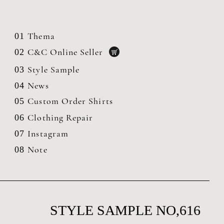
Thema
01
C&C Online Seller
02
Style Sample
03
News
04
Custom Order Shirts
05
Clothing
Repair
06
Instagram
07
Note
08
STYLE SAMPLE NO,616