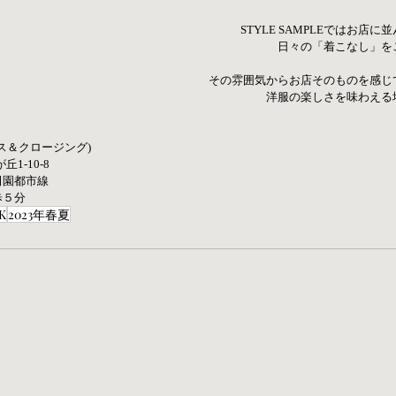
STYLE SAMPLEではお店
日々の「着こなし」を
その雰囲気からお店そのものを感じ
洋服の楽しさを味わえる
ース＆クロージング) 
丘1-10-8
園都市線  
歩５分
K
2023年春夏