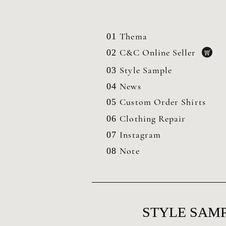
Thema
01
C&C Online Seller
02
Style Sample
03
News
04
Custom Order Shirts
05
Clothing
Repair
06
Instagram
07
Note
08
STYLE SAMP