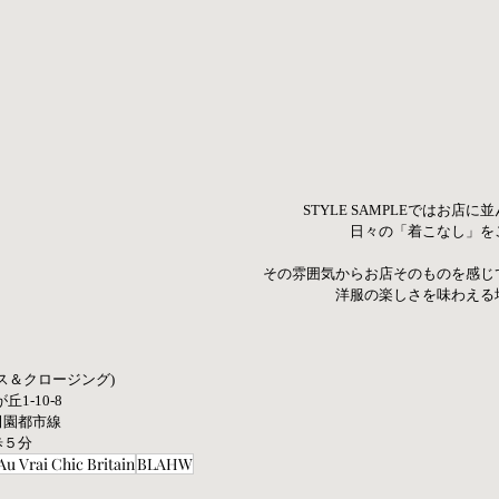
STYLE SAMPLEではお店
日々の「着こなし」を
その雰囲気からお店そのものを感じ
洋服の楽しさを味わえる
ース＆クロージング) 
丘1-10-8
園都市線  
歩５分
Au Vrai Chic Britain
BLAHW