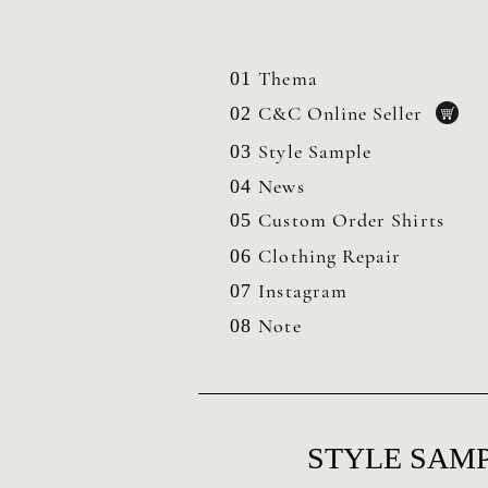
Thema
01
C&C Online Seller
02
Style Sample
03
News
04
Custom Order Shirts
05
Clothing
Repair
06
Instagram
07
Note
08
STYLE SAMP