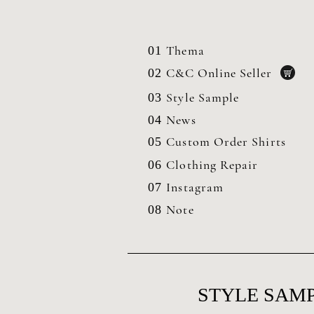
Thema
01
C&C Online Seller
02
Style Sample
03
News
04
Custom Order Shirts
05
Clothing
Repair
06
Instagram
07
Note
08
STYLE SAMP