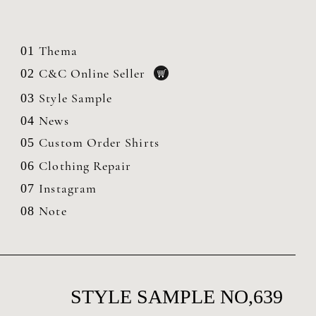
Thema
01
C&C Online Seller
02
Style Sample
03
News
04
Custom Order Shirts
05
Clothing
Repair
06
Instagram
07
Note
08
STYLE SAMPLE NO,639