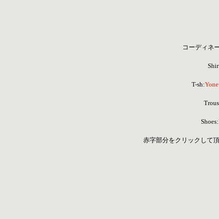
コーディネ
Shir
T-sh:
Yone
Trous
Shoe
赤字部分をクリックして頂