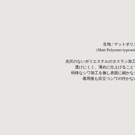
生地 / マットポ
（Matt Polyester typewrit
光沢のないポリエステルのタスラン加
透けにくく、薄めに仕上げること
特殊なシワ加工を施し表面に細かな
着用後も目立つシワの付かな