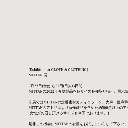
[Exhibition at CLOTH & CLOTHING] 
MITTAN 展 
2月25日(金)から27日(日)の3日間 
MITTANの2022年春夏製品を各サイズ各種取り揃え、展示
今展ではMITTANの定番素材カディコットン、大麻、亜麻
MITTANのアトリエより新作商品を含めた約500点以上のアイ
(女性がお召し頂けるサイズも今回はあります。)
是非この機会にMITTANの衣服をお試しにいらして下さい。