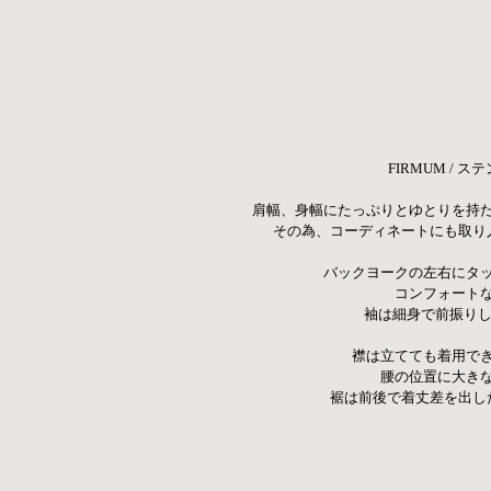
FIRMUM /
肩幅、身幅にたっぷりとゆとりを持
その為、コーディネートにも取り
バックヨークの左右にタ
コンフォート
袖は細身で前振りし
 襟は立てても着用で
腰の位置に大き
 裾は前後で着丈差を出し