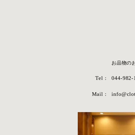
​お品物
Tel :
044-982-
Mail :
info@clo
STYLE SAMPLE NO,663
STYLE SAM