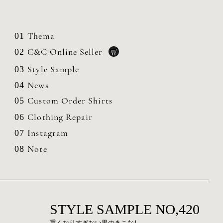
Thema
01
C&C Online Seller
02
Style Sample
03
News
04
Custom Order Shirts
05
Clothing
Repair
06
Instagram
07
Note
08
STYLE SAMPLE NO,420
重くなりすぎない黒のきこなし。