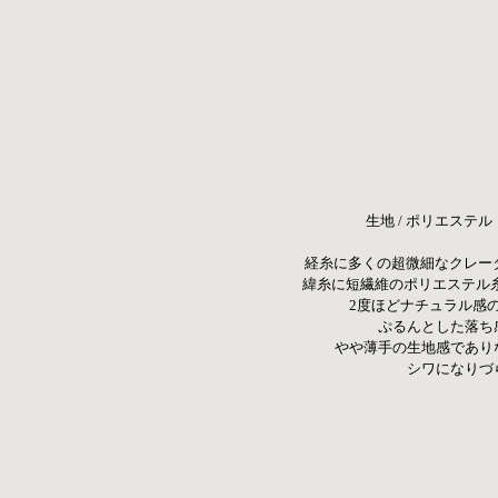
生地 / ポリエステ
経糸に多くの超微細なクレー
緯糸に短繊維のポリエステル糸
2度ほどナチュラル感の
ぷるんとした落ち
 やや薄手の生地感であり
シワになりづ