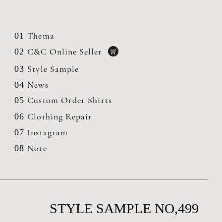
Thema
01
C&C Online Seller
02
Style Sample
03
News
04
Custom Order Shirts
05
Clothing
Repair
06
Instagram
07
Note
08
STYLE SAMPLE NO,499