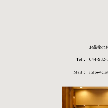
​お品物
Tel :
044-982-
Mail :
info@clo
STYLE SAMPLE NO,663
STYLE SAM