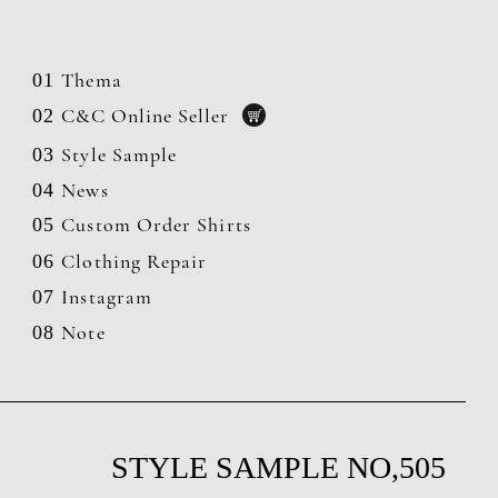
Thema
01
C&C Online Seller
02
Style Sample
03
News
04
Custom Order Shirts
05
Clothing
Repair
06
Instagram
07
Note
08
STYLE SAMPLE NO,505