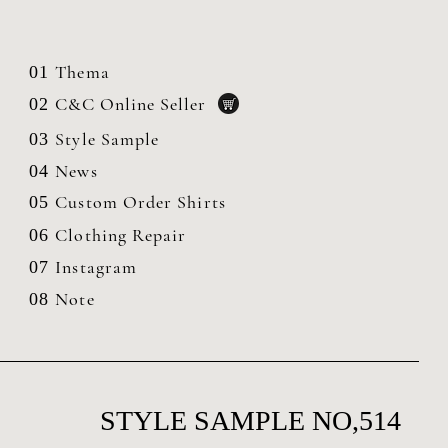
Thema
01
C&C Online Seller
02
Style Sample
03
News
04
Custom Order Shirts
05
Clothing
Repair
06
Instagram
07
Note
08
STYLE SAMPLE NO,514