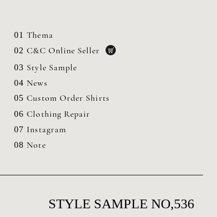
Thema
01
C&C Online Seller
02
Style Sample
03
News
04
Custom Order Shirts
05
Clothing
Repair
06
Instagram
07
Note
08
STYLE SAMPLE NO,536