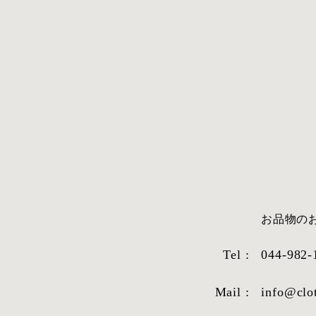
​お品物
Tel :
044-982-
Mail :
info@clo
STYLE SAMPLE NO,663
STYLE SAM