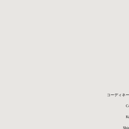
コーディネー
C
K
Shir